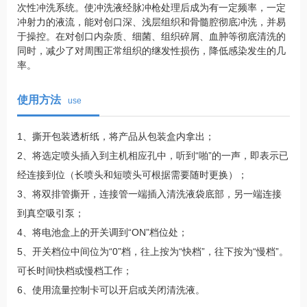
次性冲洗系统。使冲洗液经脉冲枪处理后成为有一定频率，一定
冲射力的液流，能对创口深、浅层组织和骨髓腔彻底冲洗，并易
于操控。在对创口内杂质、细菌、组织碎屑、血肿等彻底清洗的
同时，减少了对周围正常组织的继发性损伤，降低感染发生的几
率。
使用方法
use
1、撕开包装透析纸，将产品从包装盒内拿出；
2、将选定喷头插入到主机相应孔中，听到“啪”的一声，即表示已
经连接到位（长喷头和短喷头可根据需要随时更换）；
3、将双排管撕开，连接管一端插入清洗液袋底部，另一端连接
到真空吸引泵；
4、将电池盒上的开关调到“ON”档位处；
5、开关档位中间位为“0”档，往上按为“快档”，往下按为“慢档”。
可长时间快档或慢档工作；
6、使用流量控制卡可以开启或关闭清洗液。